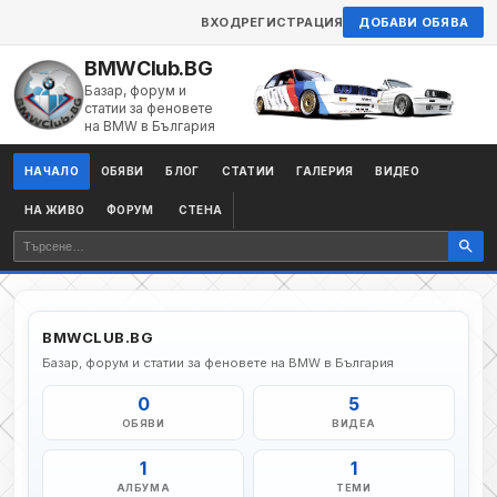
ВХОД
РЕГИСТРАЦИЯ
ДОБАВИ ОБЯВА
BMWClub.BG
Базар, форум и
статии за феновете
на BMW в България
НАЧАЛО
ОБЯВИ
БЛОГ
СТАТИИ
ГАЛЕРИЯ
ВИДЕО
НА ЖИВО
ФОРУМ
СТЕНА
BMWCLUB.BG
Базар, форум и статии за феновете на BMW в България
0
5
ОБЯВИ
ВИДЕА
1
1
АЛБУМА
ТЕМИ