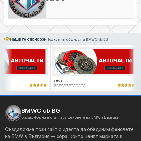
Нашите спонсори
Подкрепят общността BMWClub.BG
ъ
хт
тест
фасдфсдсгдгсдгсдгсд
BMWClub.BG
Базар, форум и статии за феновете на BMW в България
Създадохме този сайт с идеята да обединим феновете
на BMW в България — хора, които ценят марката и