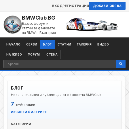
ВХОД
РЕГИСТРАЦИЯ
ДОБАВИ ОБЯВА
BMWClub.BG
Базар, форум и
статии за феновете
на BMW в България
НАЧАЛО
ОБЯВИ
БЛОГ
СТАТИИ
ГАЛЕРИЯ
ВИДЕО
НА ЖИВО
ФОРУМ
СТЕНА
БЛОГ
Новини, събития и публикации от общността BMWClub.
7
публикации
ИЗЧИСТИ ФИЛТРИТЕ
КАТЕГОРИИ