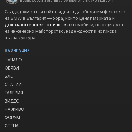
Базар, форум и статии за феновете на BMW в България
Създадохме този сайт с идеята да обединим феновете
на BMW в България — хора, които ценят марката и
доказаните през годините
автомобили, носещи духа
на инженерно майсторство, надеждност и истинска
пътна култура.
НАВИГАЦИЯ
НАЧАЛО
ОБЯВИ
БЛОГ
СТАТИИ
ГАЛЕРИЯ
ВИДЕО
НА ЖИВО
ФОРУМ
СТЕНА