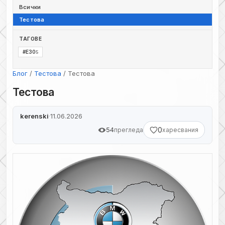
Всички
Тестова
ТАГОВЕ
#E30
5
Блог
/
Тестова
/ Тестова
Тестова
kerenski
·
11.06.2026
54
0
прегледа
харесвания