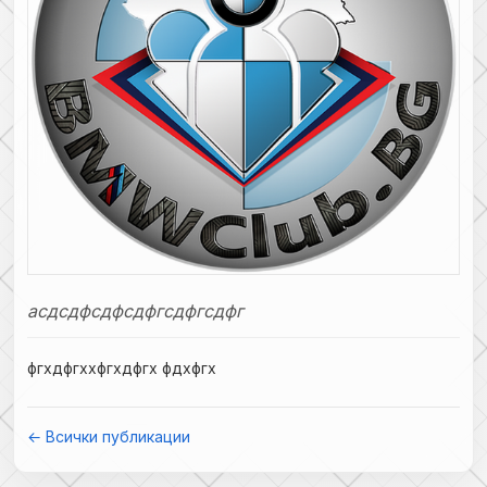
асдсдфсдфсдфгсдфгсдфг
фгхдфгххфгхдфгх фдхфгх
← Всички публикации