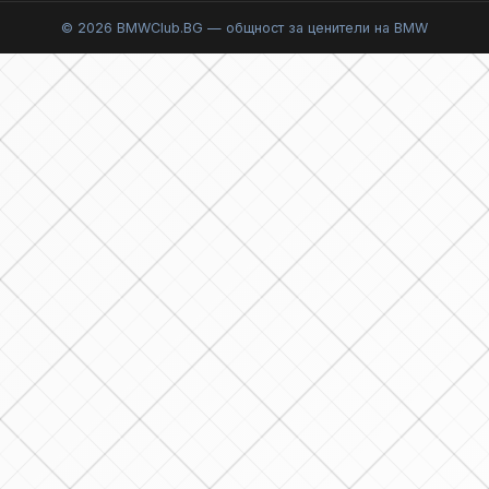
© 2026 BMWClub.BG — общност за ценители на BMW