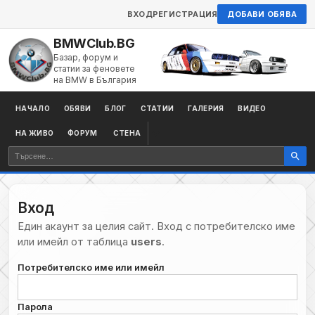
ВХОД
РЕГИСТРАЦИЯ
ДОБАВИ ОБЯВА
BMWClub.BG
Базар, форум и
статии за феновете
на BMW в България
НАЧАЛО
ОБЯВИ
БЛОГ
СТАТИИ
ГАЛЕРИЯ
ВИДЕО
НА ЖИВО
ФОРУМ
СТЕНА
Вход
Един акаунт за целия сайт. Вход с потребителско име
или имейл от таблица
users
.
Потребителско име или имейл
Парола