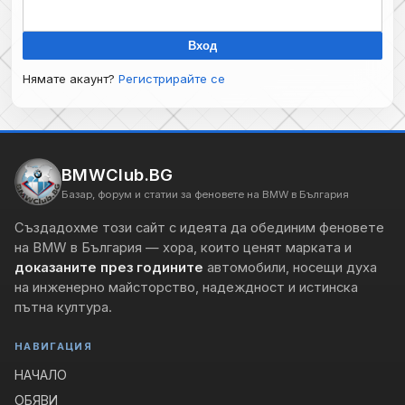
Вход
Нямате акаунт?
Регистрирайте се
BMWClub.BG
Базар, форум и статии за феновете на BMW в България
Създадохме този сайт с идеята да обединим феновете
на BMW в България — хора, които ценят марката и
доказаните през годините
автомобили, носещи духа
на инженерно майсторство, надеждност и истинска
пътна култура.
НАВИГАЦИЯ
НАЧАЛО
ОБЯВИ