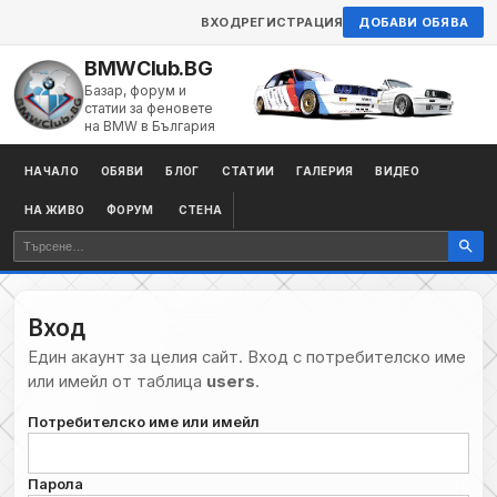
ВХОД
РЕГИСТРАЦИЯ
ДОБАВИ ОБЯВА
BMWClub.BG
Базар, форум и
статии за феновете
на BMW в България
НАЧАЛО
ОБЯВИ
БЛОГ
СТАТИИ
ГАЛЕРИЯ
ВИДЕО
НА ЖИВО
ФОРУМ
СТЕНА
Вход
Един акаунт за целия сайт. Вход с потребителско име
или имейл от таблица
users
.
Потребителско име или имейл
Парола